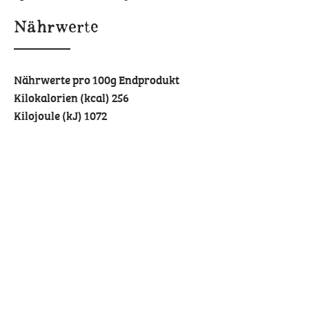
Nährwerte
Nährwerte pro 100g Endprodukt
Kilokalorien (kcal) 256
Kilojoule (kJ) 1072
Fett 4,3 g
davon gesättigte Fettsäuren 0,3 g
Kohlenhydrate 46 g
davon Zucker 0,9 g
Ballaststoffe 3,6 g
Eiweiß 8,2 g
Salz 1,3 g