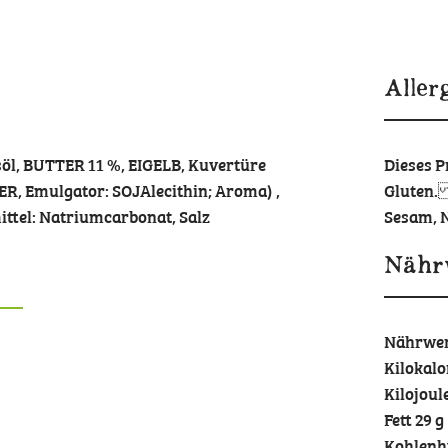
Aller
öl, BUTTER 11 %, EIGELB, Kuvertüre
Dieses Pr
, Emulgator: SOJAlecithin; Aroma) ,
Gluten.
ttel: Natriumcarbonat, Salz
Sesam, N
Nähr
Nährwer
Kilokalo
Kilojoule
Fett 29 g
Kohlenhy