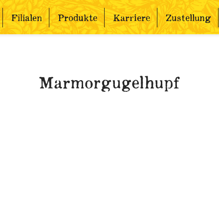
Filialen
Produkte
Karriere
Zustellung
Marmorgugelhupf