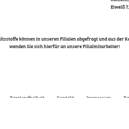
Eiweiß 7,
tsstoffe können in unseren Filialen abgefragt und aus der 
wenden Sie sich hierfür an unsere Filialmitarbeiter!
Barrierefreiheit
Kontakt
Impressum
Da
Franz Felber & Co. GmbH, Dassanowskyweg 11, 1220 Wien