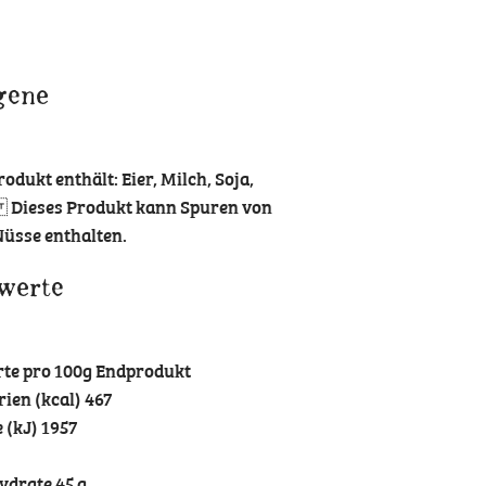
gene
odukt enthält: Eier, Milch, Soja,
 Dieses Produkt kann Spuren von
üsse enthalten.
werte
te pro 100g Endprodukt
rien (kcal) 467
 (kJ) 1957
drate 45 g