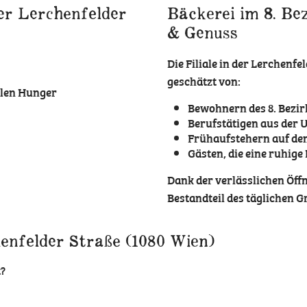
er Lerchenfelder
Bäckerei im 8. Bez
& Genuss
Die Filiale in der Lerchenf
geschätzt von:
llen Hunger
Bewohnern des 8. Bezir
Berufstätigen aus der
Frühaufstehern auf de
Gästen, die eine ruhig
Dank der verlässlichen Öffnu
Bestandteil des täglichen G
nfelder Straße (1080 Wien)
t?